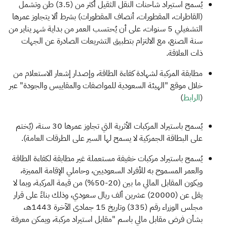
الزكاة
الجمارك
ضريبة القيمة المضافة
يُسمح استيراد شاحنات النقل الثقيل أكثر من (3.5) طن وتشمل
الإقرار الضريبي
التصرفات العقارية
(القاطرات، المقطورات، أنصاف المقطورات) بشرط ألا يتجاوز عمرها
التشغيلي 5 سنوات، على أن يُحتسب العمر من بداية شهر يناير من
سنة الصنع، مع الالتزام بتطبيق التشريعات الصادرة عن الجهات
ذات العلاقة.
مطابقة المركبة لشهادة كفاءة الطاقة، وإصدار إشعار الاستعلام من
خلال موقع "الهيئة السعودية للمواصفات والمقاييس والجودة" عبر
(
الرابط​
)
يُسمح باستيراد المركبات الأثرية التي تجاوز عمرها 30 سنة، (يُختم
على البطاقة الجمركية لا يسمح لها السير على الطرقات العامة).
يُسمح باستيراد​ مركبات خفيفة مستعملة غير مطابقة لكفاءة الطاقة
والعمر المسموح به للأفراد السعوديين، وحاملي الإقامة المميزة،
ويكون المقابل المالي ما بين (20-50%) من قيمة المركبة، وبما لا
يقل عن (20000) عشرين ألف ريال سعودي، وذلك بناءً على قرار
مجلس الوزراء رقم (335) وتاريخ 15 جمادى الآخرة 1443هـ،
بشأن فرض مقابل مالي باسم "مقابل استيراد مركبة، ويمكن معرفة