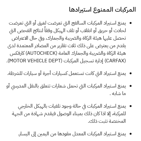
المركبات الممنوع استيرادها
يمنع استيراد المركبات السالفج التي تعرضت لغرق أو التي تعرضت
لحادث أو حريق أو انقلاب أو تلف الهيكل وفقاً لنتائج الفحص التي
تحصل عليها هيئة الزكاة والضريبة والجمارك​، وفي حال الاعتراض
يقدم من يعترض على ذلك ثلاث تقارير من المصادر المعتمدة لدى
هيئة الزكاة والضريبة والجمارك العامة (AUTOCHECK) كارفكس
(CARFAX) إدارة تسجيل المركبات (MOTOR VEHICLE DEPT).
يمنع استيراد التي كانت تستعمل كسيارات أجرة أو سيارات للشرطة.
يمنع استيراد المركبات التي تحمل شعارات تتعلق بالنقل المدرسي أو
ما شابه .
يمنع استيراد المركبات في حالة وجود تلفيات بالهيكل الخارجي
للمركبة، إلا اذا كان ذلك بميناء الوصول فيقدم شهادة من الجهة
المختصة تثبت ذلك.
يمنع استيراد المركبات المعدل مقودها من اليمين إلى اليسار.