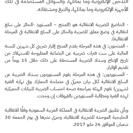
الزكاة
الجمارك
ضريبة القيمة المضافة
التدخين الإلكترونية وما يماثلها، والسوائل المستخدمة في تلك
الأجهزة الإلكترونية وما يماثلها، والتبغ ومشتقاته.
الإقرار الضريبي
التصرفات العقارية
‏- الخاضع للضريبة الانتقائية هو (المنتج – المستورد -الحائز على سلع
انتقائية في وضع معلق ‏للضريبة والحائز على السلع الانتقائية في المرحلة
الانتقالية).‏
- المنتجون: في هذه المرحلة يقدم المنتج إقرار ضريبي كل شهرين للسنة
المالية على ست فترات ‏ضريبية عن البضاعة المطروحة للاستهلاك من
تاريخ الإنتاج وسداد الضريبة المستحقة على ذلك ‏خلال 15 يوماً من
تقديم الإقرار.
- المستوردون: في هذه المرحلة يقوم المستوردون بسداد الضريبة عن
السلع الانتقائية لكل بيان ‏جمركي في مصلحة الجمارك وفي نهاية الفترة
(شهرين) تقوم الهيئة بمراجع​ة صحة احتساب ‏الضريبة للبيانات الجمركية
لهذه الفترة ومطالبة المستوردين بالفروقات إن ​وجدت.
ويأتي تطبيق الضريبة الانتقائية في المملكة العربية السعودية وفقًا للاتفاقية
الخليجية الموحدة للضريبة ‏الانتقائية، وجرى نشرها في يوم الجمعة 30
شعبان الموافق 26 مايو 2017.‏