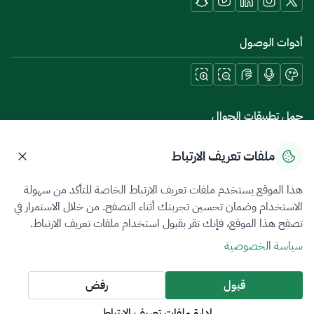
أدوات الوصول
حمل تطبيقات الجوال
ملفات تعريف الارتباط
هذا الموقع يستخدم ملفات تعريف الارتباط الخاصة للتأكد من سهولة
سياسة الخصوصية
شروط الاستخدام
خريطة الموقع
الاستخدام وضمان تحسين تجربتك أثناء التصفح. من خلال الاستمرار في
تصفح هذا الموقع، فإنك تقر بقبول استخدام ملفات تعريف الارتباط.
جميع الحقوق محفوظة 2026 © ZATCA.GOV.SA
سياسة الخصوصية
تم تطويره وصيانته بواسطة هيئة الزكاة والضريبة والجمارك
آخر تحديث للموقع في
07 أغسطس 2026 08:14 ص
قبول
رفض
إدارة ملفات تعريف الارتباط