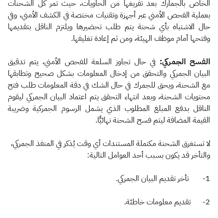
الخاص بالجمارك بعد تفريغها من الحاويات، حيث تمر كل الشحنات
بعملية الفحص الأمني عبر أجهزة وتقنيات مختصة في الكشف الأمني، وفي
حال الاشتباه بأي شحنة يتم طلب تحضيرها ويلتزم الناقل بتقديمها
وفتحها أمام موظف الهيئة، ومن ثم إعادة تغليفها.
الفسح الجمركي:
في حال تجاوز السلعة للفحص الأمني، يتم تدقيق
البيان الجمركي والتحقق من إدخال المعلومات بشكل صحيح وتطابقها
مع الشحنة، ويحق للجمرك في حال الشك في دقة المعلومات طلب فتح
محتويات الشحنة، وبعد انتهاء التحقق يتم اعتماد البيان الجمركي ليقوم
الناقل بدفع المبلغ المطلوب الذي يشمل الرسوم الجمركية وضريبة
القيمة المضافة ليتم فسح الشحنة نهائيًّا.​
لا تستغرق الشحنة مكتملة المستندات أي وقت يُذكر في المنفذ الجمركي،
والتأخر قد يكون بسبب أحد العوامل التالية:
1- تأخر تقديم البيان الجمركي.
2- تقديم معلومات خاطئة.