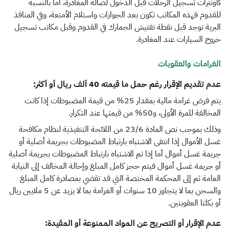
كاونترات تسجيل الرحلات قبل الدخول لصالة المغادرة، أما بالنسبة
للقدوم فهذه المكاتب تكون بعد الجوازات واستلام الأمتعة، وفي المنافذ
البرية توجد قبل نقطة تفتيش الجمارك في القدوم وقبل مكاتب تسجيل
خروج السيارات عند المغادرة.
الغرامات والعقوبات
عدم تقديم الإقرار رغم حمل ما قيمته 40 ألف ريال أو أكثر:
يتم فرض غرامة مالية بمقدار 25% من قيمة المضبوطات إذا كانت
المخالفة للمرة الأولى، و50% من قيمتها عند التكرار.
وذلك بموجب نص المادة 23/6 من اللائحة التنفيذية لنظام مكافحة
غسل الأموال إذا انتفى الاشتباه بارتباط المضبوطات بجريمة أصلية أو
جريمة غسل أموال أما إذا تم الاشتباه بارتباط المضبوطات بجريمة أصلية
أو جريمة غسل أموال فيتم حجز كامل المبلغ وإحالة المخالف إلى النيابة
العامة ثم إلى المحكمة المختصة التي قد تقضي بمصادرة كامل المبلغ
والسجن بما لا يتجاوز 10 سنوات أو الغرامة بما لا يزيد عن 5 ​ملايين ريال
أو بكلتا العقوبتين.
عدم الإقرار أو التصريح عن المواد الممنوعة أو المقيدة: