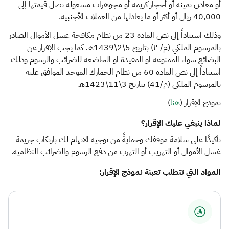
الزكاة
الجمارك
ضريبة القيمة المضافة
أو معادن ثمينة أو أحجار كريمة أو مجوهرات مشغولة تصل قيمتها إلى
40,000 ريال أو أكثر أو ما يعادلها من العملات الأجنبية.
الإقرار الضريبي
التصرفات العقارية
وذلك استناداً إلى نص المادة 23 من نظام مكافحة غسل الأموال الصادر
بالمرسوم الملكي (م/٢٠) بتاريخ 5\2\1439هـ. كما يجب الإقرار عن
البضائع سواء الممنوعة او المقيدة او الخاضعة للضرائب والرسوم وذلك
استناداً إلى نص المادة 60 من نظام الجمارك الموحد الموافق عليه
بالمرسوم الملكي (م/41) بتاريخ 3\11\1423هـ
نموذج الإقرار (
هنا
)
لماذا ينبغي عليك الإقرار؟
تأكيدًا على سلامة موقفك وحمايةً من توجيه الاتهام لك بارتكاب جريمة
غسل الأموال أو التهريب أو التهرب من دفع الرسوم والضرائب النظامية.
المواد التي تتطلب تعبئة نموذج الإقرار: