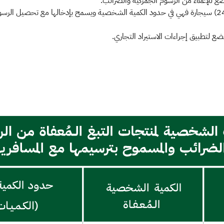
ثانياً: في حال زادت الكمية عن (200) سيجارة وأقل من (2400) سيجارة فهي في حدود الكمية الشخصية ويسمح 