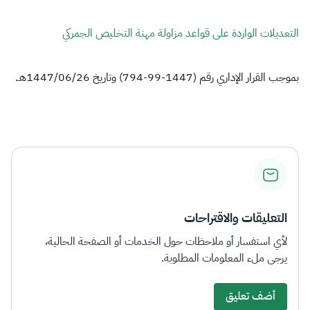
الزكاة
الجمارك
ضريبة القيمة المضافة
الإقرار الضريبي
التصرفات العقارية
التعديلات الواردة على قواعد مزاولة مهنة التخليص الجمركي
بموجب القرار الإداري رقم (1447-99-794) وتاريخ 1447/06/26هـ​​.​
التعليقات والاقتراحات
لأي استفسار أو ملاحظات حول الخدمات أو الصفحة الحالية،
يرجى ملء المعلومات المطلوبة.
أضف تعليق