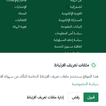
عن الهيئة
الأخبار والإعلانات
انضم إلينا
الإصدارات
الفوترة الإلكترونية
المجلة
المشاركة الإلكترونية
الفعاليات
البيانات المفتوحة
هوية الهيئة
سياسة أمن المعلومات
سياسة إخلاء المسؤولية
اتفاقية مستوى الخدمة
ميثاق المتعاملين
ملفات تعريف الارتباط
سياسة الخصوصية
شروط الاستخدام
خريطة الموقع
هذا الموقع يستخدم ملفات تعريف الارتباط الخاصة للتأكد من سهولة الا
سياسة الخصوصية
جميع الحقوق محفوظة 2026 © ZATCA.GOV.SA
تم تطويره وصيانته بواسطة هيئة الزكاة والضريبة والجمارك
قبول
رفض
إدارة ملفات تعريف الارتباط
آخر تحديث للموقع في
07 أغسطس 2026 08:14 ص