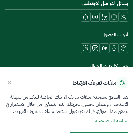
وسائل التواصل الاجتماعي
أدوات الوصول
حمل تطبيقات الجوال
ملفات تعريف الارتباط
هذا الموقع يستخدم ملفات تعريف الارتباط الخاصة للتأكد من سهولة
سياسة الخصوصية
شروط الاستخدام
خريطة الموقع
الاستخدام وضمان تحسين تجربتك أثناء التصفح. من خلال الاستمرار في
تصفح هذا الموقع، فإنك تقر بقبول استخدام ملفات تعريف الارتباط.
جميع الحقوق محفوظة 2026 © ZATCA.GOV.SA
سياسة الخصوصية
تم تطويره وصيانته بواسطة هيئة الزكاة والضريبة والجمارك