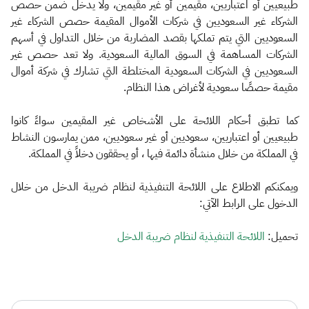
الزكاة
الجمارك
ضريبة القيمة المضافة
طبيعيين أو اعتباريين، مقيمين أو غير مقيمين، ولا يدخل ‏ضمن حصص
الشركاء غير السعوديين في شركات الأموال المقيمة حصص الشركاء غير
الإقرار الضريبي
التصرفات العقارية
السعوديين ‏التي يتم تملكها بقصد المضاربة من خلال التداول في أسهم
الشركات المساهمة في السوق المالية ‏السعودية. ولا تعد حصص غير
السعوديين في الشركات السعودية المختلطة التي تشارك في شركة ‏أموال
مقيمة حصصًا سعودية لأغراض هذا النظام.​
كما تطبق أحكام اللائحة على الأشخاص غير المقيمين سواءً كانوا
طبيعيين أو اعتباريين، سعوديين أو ‏غير سعوديين، ممن يمارسون النشاط
في المملكة من خلال منشأة دائمة فيها ، أو يحققون دخلاً في ‏المملكة.‏
و​يمكنكم الاطلاع على اللائحة التنفيذية لنظام ضريبة الدخل من خلال
الدخول على الرابط الآتي​:​
​تحميل:
اللائحة التنفيذية لنظام ضريبة الدخل​