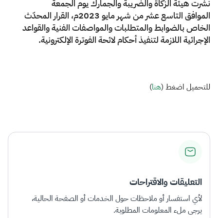
الزكاة
الجمارك
ضريبة القيمة المضافة
نشرت هيئة الزكاة والضريبة والجمارك يوم الجمعة
الموافق التاسع عشر من شهر مايو 2023م، القرار المحدّث
الإقرار الضريبي
التصرفات العقارية
الخاص بالضوابط والمتطلبات والمواصفات الفنية والقواعد
الإجرائية اللازمة لتنفيذ أحكام لائحة الفوترة الإلكترونية​.
للتحميل اضغط (
هنا​
)​
التعليقات والاقتراحات
لأي استفسار أو ملاحظات حول الخدمات أو الصفحة الحالية،
يرجى ملء المعلومات المطلوبة.