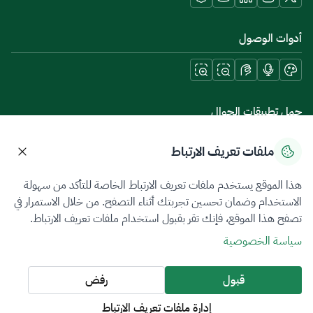
أدوات الوصول
حمل تطبيقات الجوال
ملفات تعريف الارتباط
هذا الموقع يستخدم ملفات تعريف الارتباط الخاصة للتأكد من سهولة
سياسة الخصوصية
شروط الاستخدام
خريطة الموقع
الاستخدام وضمان تحسين تجربتك أثناء التصفح. من خلال الاستمرار في
تصفح هذا الموقع، فإنك تقر بقبول استخدام ملفات تعريف الارتباط.
جميع الحقوق محفوظة 2026 © ZATCA.GOV.SA
سياسة الخصوصية
تم تطويره وصيانته بواسطة هيئة الزكاة والضريبة والجمارك
آخر تحديث للموقع في
06 أغسطس 2026 10:09 م
قبول
رفض
إدارة ملفات تعريف الارتباط