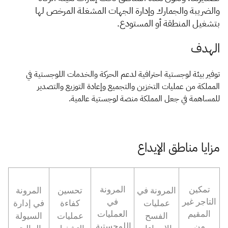
الزكاة
الجمارك
ضريبة القيمة المضافة
والضريبة والجمارك وإدارة الجهات المشغلة المرخص لها
الإقرار الضريبي
التصرفات العقارية
بتشغيل المنطقة أو المستودع.
الهدف
توفير بيئة لوجستية احترافية لدعم الحركة والخدمات اللوجستية في
المملكة من عمليات التخزين والتجميع وإعادة التوزيع والتصدير
للمساهمة في جعل المملكة منصة لوجستية عالمية.
مزايا مناطق الإيداع
تمكين
المرونة
المرونة في
تحسين
المرونة
التاجر غير
في
عمليات
كفاءة
في إدارة
المقيم
العمليات
الفسح
عمليات
السيولة
من
اللوجستية.