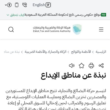
English
موقع حكومي رسمي تابع لحكومة المملكة العربية السعودية
كيف تتحقق
الرئيسية
الأنظمة واللوائح
الزكاة والجمارك والأنظمة الضريبية
نبذة عن مناطق ا
بحث
نبذة عن مناطق الإيداع
بحث AI
بحث
​​لتيسير حركة البضائع والتجارة، تتيح مناطق الإيداع للمستوردين
والمصدرين تخزين البضائع وممارسة العمليات اللوجستية، مع
اقتراحات
تعليق الرسوم والضرائب لحين إدخالها للسوق المحلي أو إعادة
تصديرها، وتكون هذه المناطق تحت إشراف هيئة الزكاة