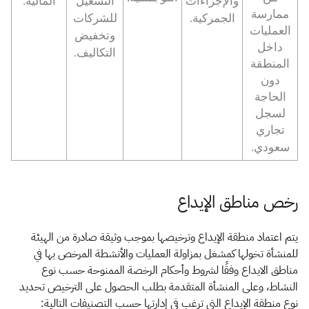
والإجراءات
التشغيل
المالية.
ممارسة
الج​مركية.
للشركات
العمليات
وتخفيض
داخل
التكاليف.
المنطقة
دون
الحاجة
لسجل
تجاري
سعودي.
رخص مناط​ق الإيداع
يتم اعتماد منطقة الإيداع وترخيصها بموجب وثيقة صادرة من الهيئة
للمنشأة تخولها كمشغل بمزاولة العمليات والأنشطة المرخص بها في
مناطق الايداع وفقًا لشروط وأحكام الرخصة الممنوحة حسب نوع
النشاط، وعلى المنشأة المتقدمة بطلب الحصول على الترخيص تحديد
نوع منطقة الإيداع التي ترغب في إدارتها حسب التصنيفات التالية: