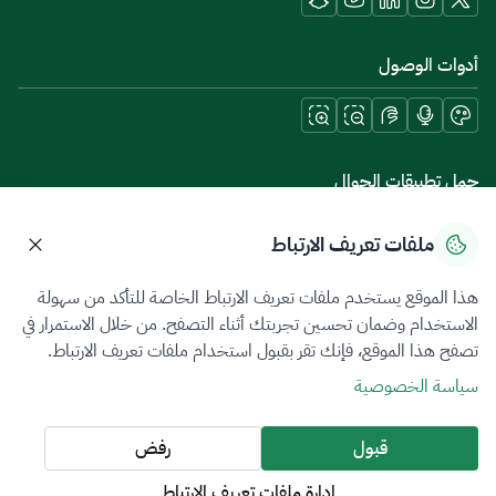
أدوات الوصول
حمل تطبيقات الجوال
ملفات تعريف الارتباط
هذا الموقع يستخدم ملفات تعريف الارتباط الخاصة للتأكد من سهولة
سياسة الخصوصية
شروط الاستخدام
خريطة الموقع
الاستخدام وضمان تحسين تجربتك أثناء التصفح. من خلال الاستمرار في
تصفح هذا الموقع، فإنك تقر بقبول استخدام ملفات تعريف الارتباط.
جميع الحقوق محفوظة 2026 © ZATCA.GOV.SA
سياسة الخصوصية
تم تطويره وصيانته بواسطة هيئة الزكاة والضريبة والجمارك
آخر تحديث للموقع في
05 أغسطس 2026 10:21 م
قبول
رفض
إدارة ملفات تعريف الارتباط