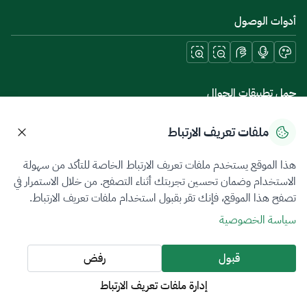
أدوات الوصول
حمل تطبيقات الجوال
ملفات تعريف الارتباط
هذا الموقع يستخدم ملفات تعريف الارتباط الخاصة للتأكد من سهولة
سياسة الخصوصية
شروط الاستخدام
خريطة الموقع
الاستخدام وضمان تحسين تجربتك أثناء التصفح. من خلال الاستمرار في
تصفح هذا الموقع، فإنك تقر بقبول استخدام ملفات تعريف الارتباط.
جميع الحقوق محفوظة 2026 © ZATCA.GOV.SA
سياسة الخصوصية
تم تطويره وصيانته بواسطة هيئة الزكاة والضريبة والجمارك
آخر تحديث للموقع في
06 أغسطس 2026 10:09 م
قبول
رفض
إدارة ملفات تعريف الارتباط