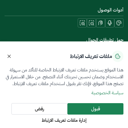
أدوات الوصول
حمل تطبيقات الجوال
ملفات تعريف الارتباط
هذا الموقع يستخدم ملفات تعريف الارتباط الخاصة للتأكد من سهولة
سياسة الخصوصية
شروط الاستخدام
خريطة الموقع
الاستخدام وضمان تحسين تجربتك أثناء التصفح. من خلال الاستمرار في
تصفح هذا الموقع، فإنك تقر بقبول استخدام ملفات تعريف الارتباط.
جميع الحقوق محفوظة 2026 © ZATCA.GOV.SA
سياسة الخصوصية
تم تطويره وصيانته بواسطة هيئة الزكاة والضريبة والجمارك
آخر تحديث للموقع في
08 أغسطس 2026 09:37 ص
قبول
رفض
إدارة ملفات تعريف الارتباط