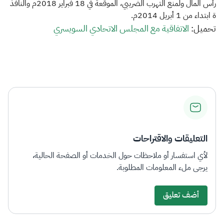
الزكاة
الجمارك
ضريبة القيمة المضافة
رأس المال ولمنع التهرب الضريبي، الموقعة في 18 فبراير 2018م والنافذ
ة ابتداء من 1 أبريل 2014م.​
الإقرار الضريبي
التصرفات العقارية
ت
حميل:
الاتفاقية مع المجلس الاتحادي السويسري​​
التعليقات والاقتراحات
لأي استفسار أو ملاحظات حول الخدمات أو الصفحة الحالية،
يرجى ملء المعلومات المطلوبة.
أضف تعليق