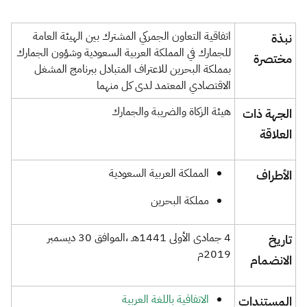
الزكاة
الجمارك
ضريبة القيمة المضافة
الإقرار الضريبي
التصرفات العقارية
اتفاقية التعاون الجمركي المشترك بين الهيئة العامة
نبذة
للجمارك في المملكة العربية السعودية وشؤون الجمارك
مختصرة​
بمملكة البحرين للاعتراف المتبادل ببرنامج المشغل
الاقتصادي المعتمد لدى كل منهما
​هيئة الزكاة والضريبة والجمارك
​الجهة ذات
العلاقة
​المملكة العربية السعودية
​الأطراف
مملكة البحرين​​​
​4 جمادى الأولى 1441هـ ،الموافق 30 ديسمبر
​تاريخ
2019م
الانضمام
​الاتفاقية باللغة العربية
​المستندات