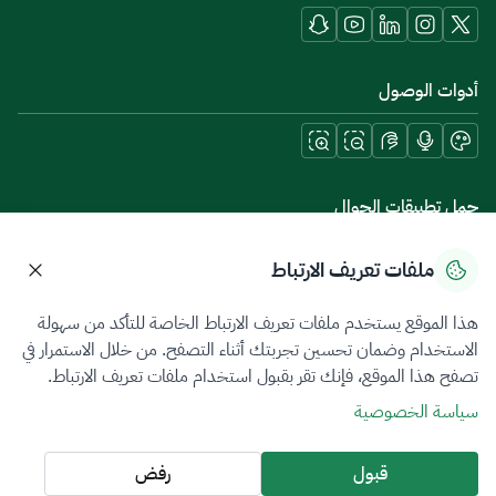
أدوات الوصول
حمل تطبيقات الجوال
ملفات تعريف الارتباط
هذا الموقع يستخدم ملفات تعريف الارتباط الخاصة للتأكد من سهولة
سياسة الخصوصية
شروط الاستخدام
خريطة الموقع
الاستخدام وضمان تحسين تجربتك أثناء التصفح. من خلال الاستمرار في
تصفح هذا الموقع، فإنك تقر بقبول استخدام ملفات تعريف الارتباط.
جميع الحقوق محفوظة 2026 © ZATCA.GOV.SA
سياسة الخصوصية
تم تطويره وصيانته بواسطة هيئة الزكاة والضريبة والجمارك
آخر تحديث للموقع في
08 أغسطس 2026 06:58 ص
قبول
رفض