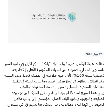
الزكاة
الجمارك
ضريبة القيمة المضافة
الإقرار الضريبي
التصرفات العقارية
28 أبريل 2026
​​​حققت هيئة الزكاة والضريبة والجمارك “زاتكا” المركز الأول في جائزة التميز
للمحتوى المحلي، ضمن محور الجهات الحكومية الأعلى إنفاقًا، بعد
تحقيقها نسبة 100%، كأول جهة حكومية في المملكة تحقق هذه النسبة
منذ انطلاق الجائزة، في إنجاز يعكس نضج ممارسات الهيئة في تطبيق
متطلبات المحتوى المحلي ضمن منظومة المشتريات والعقود.
ويأتي هذا التتويج امتدادًا لجهود الهيئة في تعزيز الحوكمة ورفع جودة
المتابعة والتوثيق، وتطوير آليات العمل المؤسسي، إلى جانب تكامل
الجهود بين الإدارات والقطاعات ذات العلاقة، بما يسهم في رفع مستوى