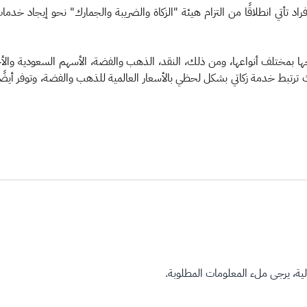
د تأتي انطلاقًا من التزام هيئة "الزكاة والضريبة والجمارك" نحو إيجاد خدما
ها بمختلف أنواعها، ومن ذلك، النقد، الذهب والفضة، الأسهم السعودية والأجنب
بط خدمة زكاتي بشكل لحظي بالأسعار العالمية للذهب والفضة، وتوفر أيضًا إ
ة، يرجى ملء المعلومات المطلوبة.