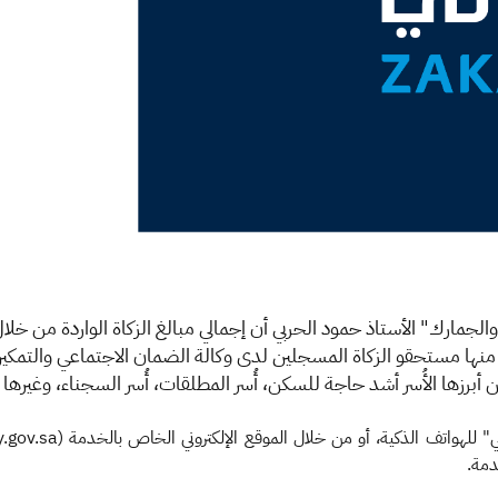
يال، حيث استفاد منها مستحقو الزكاة المسجلين لدى وكالة الضمان الاجتماعي والتم
ن أبرزها الأُسر أشد حاجة للسكن، أُسر المطلقات، أُسر السجناء، وغيره
دمة.