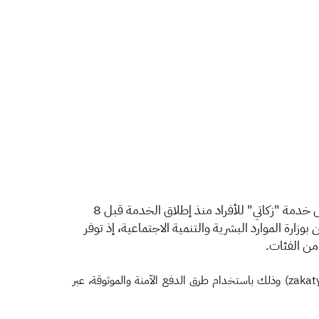
وضح المتحدث الرسمي باسم هيئة "الزكاة والضريبة والجمارك" الأستاذ حمود الحربي أن إجمالي مبالغ الزكاة الواردة من خلال خدمة "زكاتي" للأفراد منذ إطلاق الخدمة قبل 8
كين بوزارة الموارد البشرية والتنمية الاجتماعية، إذ توفر
ا من الفئات.
وأضاف الحربي أن الهيئة تتيح هذه الخدمة عبر تطبيق "زكاتي" للهواتف الذكية، أو من خلال الموقع الإلكتروني الخاص بالخدمة (zakaty.gov.sa) وذلك باستخدام طرق الدفع الآمنة والموثوقة، عبر