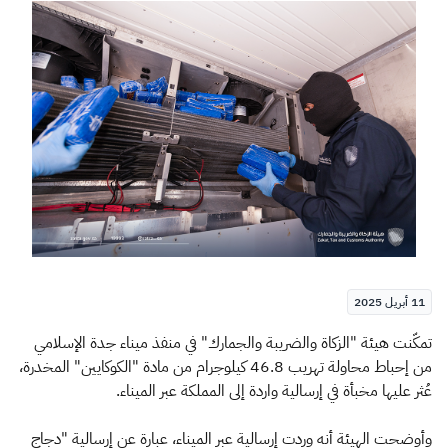
الزكاة
الجمارك
ضريبة القيمة المضافة
الإقرار الضريبي
التصرفات العقارية
11 أبريل 2025
​​​تمكّنت هيئة "الزكاة والضريبة والجمارك" في منفذ ميناء جدة الإسلامي
من إحباط محاولة تهريب 46.8 كيلوجرام من مادة "الكوكايين" المخدرة،
عُثر عليها مخبأة في إرسالية واردة إلى المملكة عبر الميناء.
وأوضحت الهيئة أنه وردت إرسالية عبر الميناء، عبارة عن إرسالية "دجاج