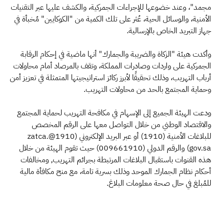
مجمد"، وعند خضوعها للإجراءات الجمركية، والكشف عليها عبر التقنيات
الأمنية، والوسائل الحية، عُثر على تلك الكمية من "الكوكايين" مُخبأة في
جهاز التبريد الخاص بالإرسالية.
وأكدت هيئة "الزكاة والضريبة والجمارك" أنها ماضية في إحكام الرقابة
الجمركية على واردات وصادرات المملكة، وتقف بالمرصاد أمام محاولات
أرباب التهريب، وذلك تحقيقًا لأبرز ركائز استراتيجيتها المتمثلة في تعزيز أمن
وحماية المجتمع بالحد من محاولات التهريب.
ودعت الهيئة الجميع إلى الإسهام في مكافحة التهريب لحماية المجتمع
والاقتصاد الوطني من خلال التواصل معها على الرقم المخصص
للبلاغات الأمنية (1910) أو عبر البريد الإلكتروني (1910@zatca.
gov.sa) والرقم الدولي (009661910) حيث تقوم الهيئة من خلال
هذه القنوات باستقبال البلاغات المرتبطة بجرائم التهريب, ومخالفات
أحكام نظام الجمارك الموحد وذلك بسرية تامة، مع منح مكافأة مالية
للمُبلغ في حال صحة معلومات البلاغ.