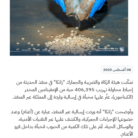
الزكاة
الجمارك
ضريبة القيمة المضافة
الإقرار الضريبي
التصرفات العقارية
08 أغسطس 2025
​​تمكّنت هيئة الزكاة والضريبة والجمارك "زاتكا" في منفذ الحديثة من
إحباط محاولة تهريب 406,395 حبة من الإمفيتامين المخدر
(الكبتاجون)، عثُر عليها مخبأة في إرسالية واردة إلى المملكة عبر المنفذ.
وأوضحت "زاتكا" أنه وردت إرسالية عبر المنفذ، عبارة عن (أغنام) وعند
خضوعها للإجراءات الجمركية، والكشف عليها عبر التقنيات الأمنية،
والوسائل الحية، عُثر على تلك الكمية من الحبوب مُخبأة بداخل فرو
الأغنام.