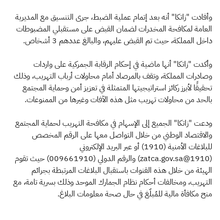
وأفادت "زاتكا" أنه بعد إتمام عملية الضبط، جرى التنسيق مع المديرية
العامة لمكافحة المخدرات لضمان القبض على مستقبلي المضبوطات
داخل المملكة، حيث تم القبض عليهم، والبالغ عددهم 3 أشخاص.
وأكدت "زاتكا" أنها ماضية في إحكام الرقابة الجمركية على واردات
وصادرات المملكة، وتقف بالمرصاد أمام محاولات أرباب التهريب، وذلك
تحقيقًا لأبرز ركائز استراتيجيتها المتمثلة في تعزيز أمن وحماية المجتمع
بالحد من محاولات تهريب مثل هذه الآفات وغيرها من الممنوعات.
ودعت "زاتكا" الجميع إلى الإسهام في مكافحة التهريب لحماية المجتمع
والاقتصاد الوطني من خلال التواصل معها على الرقم المخصص
للبلاغات الأمنية (1910) أو عبر البريد الإلكتروني
(1910@zatca.gov.sa) والرقم الدولي (009661910) حيث تقوم
الهيئة من خلال هذه القنوات باستقبال البلاغات المرتبطة بجرائم
التهريب، ومخالفات أحكام نظام الجمارك الموحد وذلك بسرية تامة، مع
منح مكافأة مالية للمُبلّغ في حال صحة معلومات البلاغ.