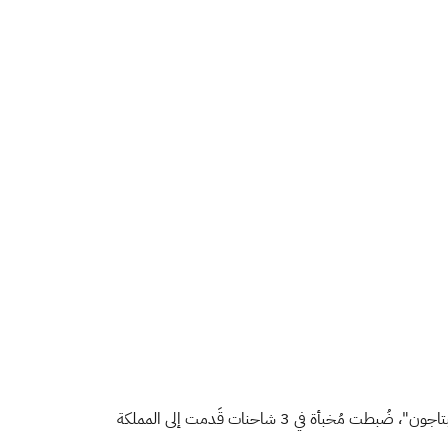
تمكّنت هيئة الزكاة والضريبة والجمارك "زاتكا" في منفذ الحديثة من إحباط محاولة تهريب 368,232 حبة من مادة الإمفيتامين المخدر "الكبتاجون"، ضُبطت مُخبأة في 3 شاحنات قَدمت إلى المملكة