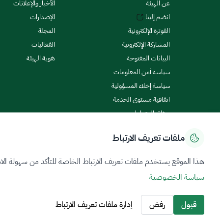
عن الهيئة
الأخبار والإعلانات
انضم إلينا
الإصدارات
الفوترة الإلكترونية
المجلة
المشاركة الإلكترونية
الفعاليات
البيانات المفتوحة
هوية الهيئة
سياسة أمن المعلومات
سياسة إخلاء المسؤولية
اتفاقية مستوى الخدمة
ميثاق المتعاملين
ملفات تعريف الارتباط
سياسة الخصوصية
شروط الاستخدام
خريطة الموقع
هذا الموقع يستخدم ملفات تعريف الارتباط الخاصة للتأكد من سهولة الا
سياسة الخصوصية
جميع الحقوق محفوظة 2026 © ZATCA.GOV.SA
تم تطويره وصيانته بواسطة هيئة الزكاة والضريبة والجمارك
قبول
رفض
إدارة ملفات تعريف الارتباط
آخر تحديث للموقع في
06 أغسطس 2026 10:09 م