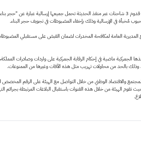
وأوضح المتحدث الرسمي باسم "زاتكا" حمود الحربي أنه عند قدوم 3 شاحنات عبر منفذ الحديثة تحمل جميعها 
لحبوب مُخبأة في الإرسالية وذلك بإخفاء المضبوطات في تجويف حجر البناء.
ع المديرية العامة لمكافحة المخدرات لضمان القبض على مستقبلي المضبوطا
ذها الجمركية ماضية في إحكام الرقابة الجمركية على واردات وصادرات المملكة،
جتمع، وذلك بالحد من محاولات تهريب مثل هذه الآفات وغيرها من الممنوعات.
19@zatca.gov.sa) والرقم الدولي (009661910) حيث تقوم الهيئة من خلال هذه القنوات باستقبال البلاغات
غ.​