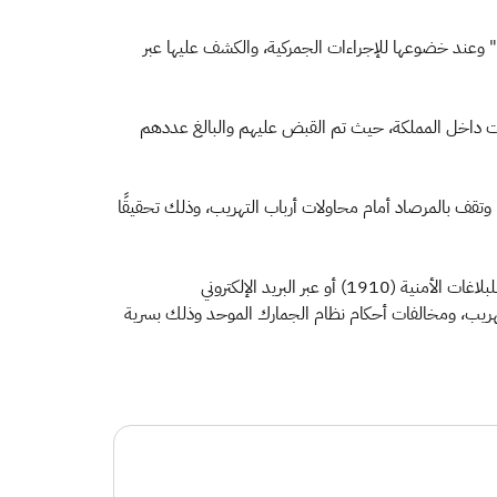
إرسالية عبارة عن "حجر بناء" وعند خضوعها للإجراءات الجمركية، والكشف عليها عبر
ت داخل المملكة، حيث تم القبض عليهم والبالغ عددهم
 وتقف بالمرصاد أمام محاولات أرباب التهريب، وذلك تحقيقًا
ودعا الحربي الجميع إلى الإسهام في مكافحة التهريب لحماية المجتمع والاقتصاد الوطني من خلال التواصل مع الهيئة على الرقم المخصص للبلاغات الأمنية (1910) أو عبر البريد الإلكتروني
 المرتبطة بجرائم التهريب، ومخالفات أحكام نظام الجمارك الموحد وذلك بسرية