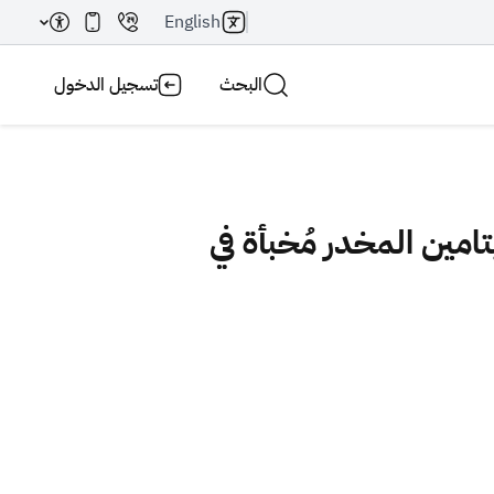
English
البحث
تسجيل الدخول
يب 368 ألف حبة من الإمفيتامين المخدر مُخبأة في
بحث AI
بحث