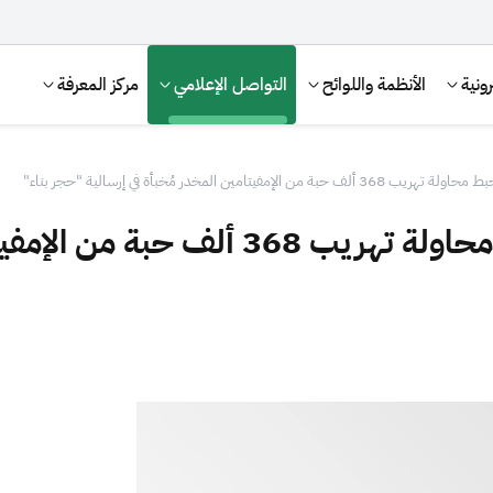
ونية
الأنظمة واللوائح
التواصل الإعلامي
مركز المعرفة
إمفيتامين المخدر مُخبأة في إرسالية "حجر بناء"
"زاتكا" في منفذ الحديثة تُحبط محاولة تهر
الإقرار الضريبي
التصرفات العقارية