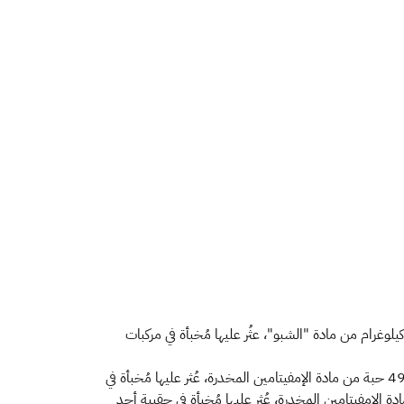
أحبطت هيئة "الزكاة والضريبة والجمارك" "زاتكا" 4 محاولات لتهريب أكثر من 261 ألف حبة من مادة "الإمفيتامين" المخدرة، وإحباط 9.8 كيلوغرام من مادة "الشبو"، عثُر عليها مُخبأة في مركبات
وأوضح المتحدث الرسمي باسم "زاتكا" الأستاذ حمود الحربي أنه في المحاولة الأولى تمكّن جمرك ميناء ضباء من إحباط محاولة تهريب 49,929 حبة من مادة الإمفيتامين المخدرة، عُثر عليها مُخبأة في
حاولة الثانية تمك​​ن جمرك مطار الملك عبدالعزيز الدولي بجدة من إحباط محاولة تهريب 20,209 حبة من مادة الإمفيتامين المخدرة، عُثر عليها مُخبأة في حقيبة أحد