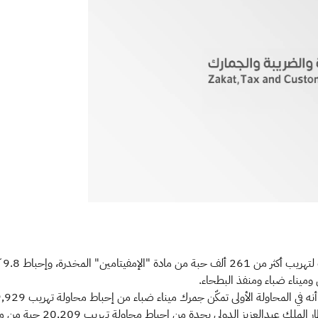
​​​
 وميناء ضباء ومنفذ البطحاء.
إرسالية طاولات خشبية. وفي الم