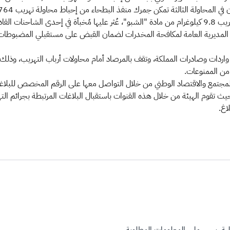
عبر المنفذ.
واردات وصادرات المملكة، وتقف بالمرصاد أمام محاولات أرباب التهريب، وذلك تحقي
ن الممنوعات.​
zatca.gov.sa191) والرقم الدولي (009661910) حيث تقوم الهيئة من خلال هذه القنوات باستقبال البلاغات
اغ.