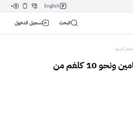
English
البحث
تسجيل الدخول
زاتكا تحبط 4 محاولات لتهريب أكثر من 261 ألف حبة من مادة الإمفيتامين ونحو 10 كلغم من
بحث AI
بحث