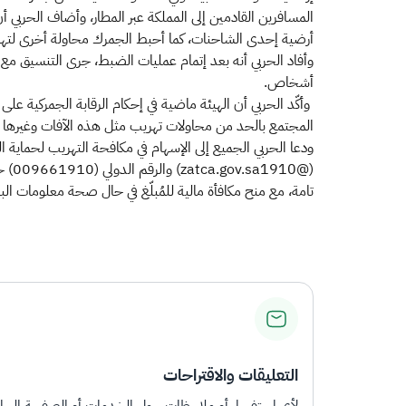
أرضية إحدى الشاحنات، كما أحبط الجمرك محاولة أخرى لتهريب 9.8 كيلوغرام من مادة "الشبو"، عُثر عليها مُخبأة في إحدى الشاحنات القادمة للمملكة 
أشخاص.
وأكّد الحربي أن الهيئة ماضية في إحكام الرقابة الجمركية على 
المجتمع بالحد من محاولات تهريب مثل هذه الآفات وغيرها م
(@0
تامة، مع منح مكافأة مالية للمُبلّغ في حال صحة معلومات البل
التعليقات والاقتراحات