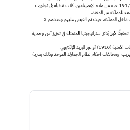
المسافرين القادمين إلى المملكة عبر المطار، وأضاف الحربي أن في المحاولة الثالثة تمكن جمرك منفذ البطحاء من إحباط محاولة تهريب 191,764 حبة من مادة الإمفيتامين، كانت مُخبأة في تجاويف
وأفاد الحربي أنه بعد إتمام عمليات الضبط، جرى التنسيق مع المديرية العامة لمكافحة المخدرات لضمان القبض على مستقبلي المضبوطات داخل المملكة، حيث تم القبض عليهم وعددهم 3
قًا لأبرز ركائز استراتيجيتها المتمثلة في تعزيز أمن وحماية
ودعا الحربي الجميع إلى الإسهام في مكافحة التهريب لحماية المجتمع والاقتصاد الوطني من خلال التواصل معها على الرقم المخصص للبلاغات الأمنية (1910) أو عبر البريد الإلكتروني
 المرتبطة بجرائم التهريب، ومخالفات أحكام نظام الجمارك الموحد وذلك بسرية