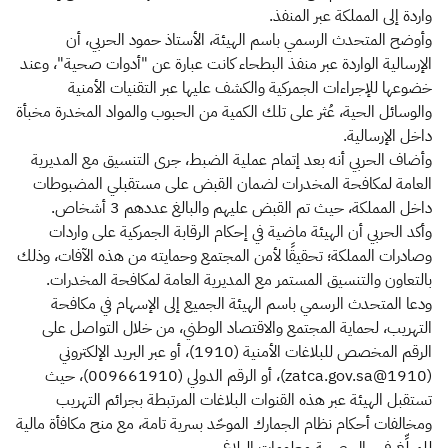
واردة إلى المملكة عبر المنفذ.
وأوضح المتحدث الرسمي باسم الهيئة، الأستاذ حمود الحربي، أن
الإرسالية الواردة عبر منفذ البطحاء كانت عبارة عن "أدوات صحية"، وعند
خضوعها للإجراءات الجمركية والكشف عليها عبر التقنيات الأمنية
والوسائل الحية، عُثر على تلك الكمية من الحبوب والمواد المخدرة مخبأة
داخل الإرسالية.
وأضاف الحربي أنه بعد إتمام عملية الضبط، جرى التنسيق مع المديرية
العامة لمكافحة المخدرات لضمان القبض على مستقبلي المضبوطات
داخل المملكة، حيث تم القبض عليهم والبالغ عددهم 3 أشخاص.
وأكد الحربي أن الهيئة ماضية في إحكام الرقابة الجمركية على واردات
وصادرات المملكة؛ تحقيقًا لأمن المجتمع وحمايته من هذه الآفات، وذلك
بالتعاون والتنسيق المستمر مع المديرية العامة لمكافحة المخدرات.
ودعا المتحدث الرسمي باسم الهيئة الجميع إلى الإسهام في مكافحة
التهريب، لحماية المجتمع والاقتصاد الوطني، من خلال التواصل على
الرقم المخصص للبلاغات الأمنية (1910)، أو عبر البريد الإلكتروني
(1910@zatca.gov.sa)، أو الرقم الدولي (009661910)، حيث
تستقبل الهيئة عبر هذه القنوات البلاغات المرتبطة بجرائم التهريب
ومخالفات أحكام نظام الجمارك الموحّد بسرية تامة، مع منح مكافأة مالية