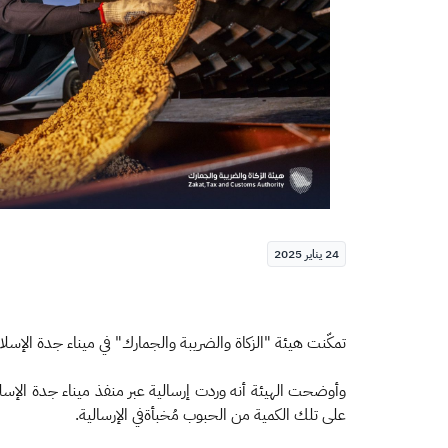
24 يناير 2025
تمكّنت هيئة "الزكاة والضريبة والجمارك" في ميناء جدة الإسلامي من إحباط محاولة تهريب 1,482,132 حبة كبتاجون، عُثر 
وأوضحت الهيئة أنه وردت إرسالية عبر منفذ ميناء جدة الإسلا
على تلك الكمية من الحبوب مُخبأةفي الإرسالية.