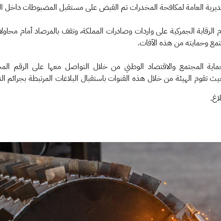
المديرية العامة لمكافحة المخدرات تم القبض على مستقبل المضبوطات داخل ال
م الرقابة الجمركية على واردات وصادرات المملكة، وتقف بالمرصاد أمام محاولا
تمع وحمايته من هذه الآفات.
ع والاقتصاد الوطني من خلال التواصل معها على الرقم المخصص للبلاغات الأمنية (1910
لرقم الدولي (009661910) حيث تقوم الهيئة من خلال هذه القنوات باستقبال البلاغات المرتب
اغ.