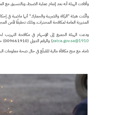
وأفادت الهيئة أنه بعد إتمام عملية الضبط، وبالتنسيق مع 
وأكّدت هيئة "الزكاة والضريبة والجمارك" أنها ماضية في إحكا
المديرية العامة لمكافحة المخدرات، وذلك تحقيقًا لأمن المج
ودعت الهيئة الجميع إلى الإسهام في مكافحة التهريب لحماية المجتم
1910@zatca.gov.sa
) وا
تامة، مع منح مكافأة مالية للمُبلّغ في حال صحة معلومات البل