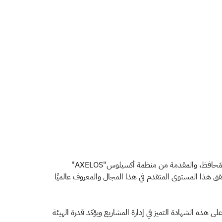
​​​حصلت هيئة الزكاة والضريبة والجمارك "زاتكا" على المستوى الخامس -الأعلى عالميًا- بنموذج النضج العالمي في إدارة المشاريع والبرامج والمَحافظ، والمقدمة من منظمة أكسيلوس"AXELOS"
تحقق هذا المستوى المتقدم في هذا المجال والمعروف عالميًا
 هذه الشهادة التميز في إدارة المشاريع ويؤكد قدرة الهيئة