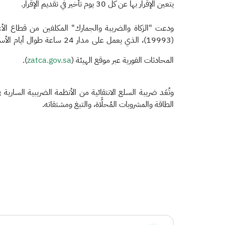
يتعين الإقرار بها عن كل 30 يوم تأخير في تقديم الإقرار.
ودعت "الزكاة والضريبة والجمارك" المكلفين من قطاع الأع
(19993)، الذي يعمل على مدار 24 ساعة طوال أيام الأسبوع، أو حساب "اسأل الزكاة والضريبة والجمارك" على تويتر (
المحادثات الفورية عبر موقع الهيئة (
zatca.gov.sa​
).
وتُعَد ضريبة السلع الانتقائية من الأنظمة الضريبية الساري
الطاقة والمشروبات المُحلَّاة، والتبغ ومشتقاته.