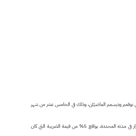
َي نوفمبر وديسمبر الماضيَيْن، وذلك في الخامس عشر من شهر
)، تجنبًا لغرامة التخلف عن تقديم الإقرار في مدته المحددة، بواقع 5% من قيمة الضريبة التي كان