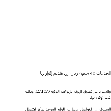
​دعت هيئة الزكاة والضريبة والجمارك المنشآت الخاضعة لضريبة القيمة المضافة التي تتجاوز توريداتها السنوية من السلع والخدمات 40 مليون ريال، إلى تقديم إقراراتها
وحثت الهيئة المكلفين من قطاع الأعمال على المسارعة إلى تقديم إقراراتهم الضريبية عبر الموقع الإلكتروني (zatca.gov.sa)، أو تقديمها والسداد عبر تطبيق الهيئة للهواتف الذكية (ZATCA)، وذلك
ضافة إلى التواصل معها عبر الرقم الموحد لمركز الاتصال