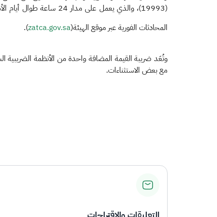
(19993)، والذي يعمل على مدار 24 ساعة طوال أيام الأسبوع، أو حساب "اسأل الزكاة والضريبة والجمارك" على تويتر (
المحادثات الفورية عبر موقع الهيئة(
zatca.gov.sa
).
وتُعَد ضريبة القيمة المضافة واحدة من الأنظمة الضريبية ا
مع بعض الاستثناءات.
​
التعليقات والاقتراحات