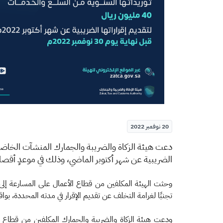
20 نوفمبر 2022
الضريبية عن شهر أكتوبر الماضي، وذلك في موعدٍ أقصاه 30 من شهر نوفمبر الجا
تجنبًا لغرامة التخلف عن تقديم الإقرار في مدته المحددة، بواقع 5% كحد أدنى و25% كحد أقصى من قيمة الضريبة التي كان يتعين على المكلف الإقرار
ودعت هيئة الزكاة والضريبة والجمارك المكلفين من قطاع ا