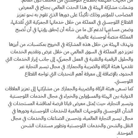
من الجهات المهتمة بالقطاع اللوجستي من مختلف دول العالم.
وشملت مشاركة الهيئة في هذا الحدث العالمي بجناح في المعرض
المصاحب للمؤتمر وذلك تأكيدًا على دورها الذي تقوم به نحو تعزيز
القطاع اللوجستي في المملكة من خلال خدماتها الجمركية التي تُقدمّها،
وضمن مساعيها لدعم كل ما من شأنه أن يُحقق رؤيتها في أن تُصبح
المملكة منصةً لوجستية عالمية.
وتهدف الهيئة من خلال هذه المشاركة في الخروج بمكتسبات، من أبرزها
تعزيز دور المملكة في السوق العالمي من خلال عرض وتقديم الخدمات
والحلول الرقمية والتقنية في العمل الجمركي، إلى جانب إبراز الخدمات التي
تقدمها هيئة الزكاة والضريبة والجمارك في مجال تيسير التجارة عبر
الحدود، بالإضافة إلى معرفة أهم التحديات التي تواجه القطاع
اللوجستي.
كما تسعى هيئة الزكاة والضريبة والجمارك من مشاركتها إلى تعزيز العلاقات
الدولية بين الهيئة والمسؤولين والخبراء في مجال الخدمات اللوجستية
وتيسير التجارة، حيث يُمثل معرض فياتا فرصة لمناقشة المستجدات في
الشأن اللوجستي والتوجهات العالمية للخدمات اللوجستية ودورها في
مجال تيسير التجارة العالمية، وتحسين الصناعات والخدمات في مجال
النقل والشحن والخدمات اللوجستية وتطوير مستندات الشحن
الموحدة.