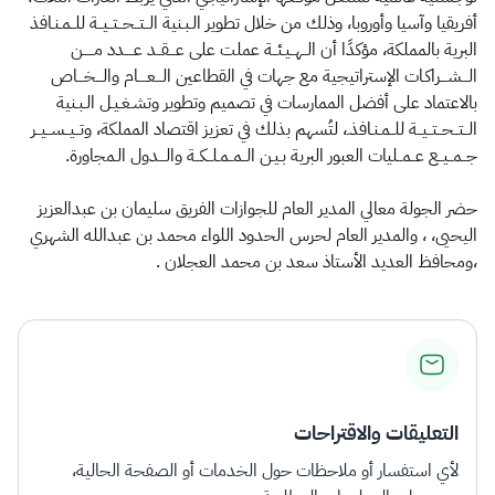
أفريقيا وآسيا وأوروبا، وذلك من خلال تطوير الـبـنية الــتــحــتــيــة للــمـنـافذ
البرية بالمملكة، مؤكدًا أن الــهــيـئــة عملت على عـــقــد عــــدد مـــــن
الـــشـــراكـات الإستراتيجية مع جهات في القطاعين الـــعــــام والـــخـــاص
بالاعتماد على أفضل الممارسات في تصميم وتطوير وتشـغـيـل الـبـنية
الــتــحــتــيــة للــمـنـافذـ، لتُسهم بذلك في تعزيز اقتصاد المملكة، وتــيــســيــر
جــمــيــع عــمــليات العبور البرية بـيـن الــمــمـلــكــة والـــدول الـمجاورة.
حضر الجولة معالي المدير العام للجوازات الفريق سليمان بن عبدالعزيز
اليحيى، ، والمدير العام لحرس الحدود اللواء محمد بن عبدالله الشهري
،ومحافظ العديد الأستاذ سعد بن محمد العجلان .
التعليقات والاقتراحات
لأي استفسار أو ملاحظات حول الخدمات أو الصفحة الحالية،