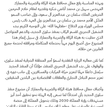
وبهذه المناسبة رفع معالي محافظ هيئة الزكاة والضريبة والجمارك
المهندس سهيل بن محمد أبانمي شكره وتقديره لمقام خادم الحرمين
الشريفين الملك سلمان بن عبدالعزيز آل سعود، وإلى صاحب السمو
الملكي الأمير محمد بن سلمان بن عبدالعزيز، ولي العهد نائب رئيس
مجلس الوزراء وزير الدفاع -حفظهما الله- على التوجيه الكريم ببدء
التشغيل التجريبي لقسم الركاب بمنفذ سلوى الجديد، والدعم المتواصل
الذي حظيت به هيئة الزكاة والضريبة والجمارك في سبيل إتمام هذا
المشروع حتى أصبح اليوم مهيأً بخدماته المتكاملة ومرافقه لخدمة جميع
العابرين من خلاله.
كما ثمّن معاليه الزيارة التفقدية لسموّ أمير المنطقة الشرقية لمنفذ سلوى،
والوقوف على بدء التشغيل التجريبي للمنفذ، مؤكدًا أن المنفذ الجديد
سيُمثل داعمًا مهمًا لتعزيز حركة المركبات والمسافرين، إلى جانب دوره في
تعزيز حجم التبادل التجاري والعلاقات الاقتصادية بين البلدين الشقيقين.
وأضاف معالي محافظ هيئة الزكاة والضريبة والجمارك أن مشروع منفذ
سلوى الجديد يأتي امتدادًا لما تسعى إليه الهيئة نحو تحقيق أحد أبرز
مستهدفات رؤية المملكة 2030 وذلك بتحويل المملكة إلى منصة
لوجستية عالمية تستغل موقعها الإستراتيجي الذي يربط القارات الثلاث: