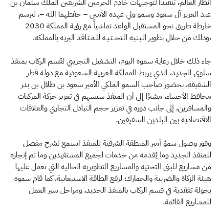
أنظار العالم، تنفيذًا لتوجيهات خادم الحرمين الشريفين الملك سلمان بن
عبد العزيز آل سعود وسمو ولي عهده الأمين – حفظهما الله –، لترسم
خارطة طريق نحو المستقبل الواعد تماشياً مع رؤية المملكة 2030
،وذلك من خلال تطوير الـبـنية الـتحــتـيـة للـمـنـافذ البرية بالمملكة.
جاء ذلك خلال رعاية سموه اليوم، التشغيل التجريبي لقسم الركاب بمنفذ
سلوى الجديد، الذي يربط المملكة العربية السعودية مع دولة قطر
الشقيقة، بحضور صاحب السمو الملكي الأمير سعود بن طلال بن بدر
محافظ الأحساء، مشيرًا إلى أن المنفذ سيسهم في تعزيز حركة المركبات
والمسافرين، إلى جانب دوره في تعزيز حجم التبادل التجاري والعلاقات
الاقتصادية بين البلدين الشقيقين.
وفور وصول سموّ أمير المنطقة الشرقية للمنفذ استمع لشرح مفصل
للمنفذ الجديد وما يُقدمه من خدمات لجميع المستفيدين وما تم إنجازه
من مشاريع للبنى التحتية والمشاريع التطويرية الحالية التي تعمل عليها
هيئة الزكاة والضريبة والجمارك؛ لرفع الطاقة الاستيعابية، كما قام سموه
بجولة تفقدية في قسم الركاب بالمنفذ الجديد، ومراحل سير العمل
للمشاريع القائمة.