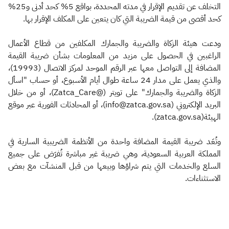
التخلف عن تقديم الإقرار في مدته المحددة، بواقع 5% كحد أدنى و25%
كحد أقصى من قيمة الضريبة التي كان يتعين على المكلف الإقرار بها.
ودعت هيئة الزكاة والضريبة والجمارك المكلفين من قطاع الأعمال
الراغبين في الحصول على مزيد من المعلومات بشأن ضريبة القيمة
المضافة إلى التواصل معها عبر الرقم الموحد لمركز الاتصال (19993)،
والذي يعمل على مدار 24 ساعة طوال أيام الأسبوع، أو حساب "اسأل
الزكاة والضريبة والجمارك" على تويتر (@Zatca_Care)، أو من خلال
البريد الإلكتروني (info@zatca.gov.sa)، أو المحادثات الفورية عبر موقع
الهيئة(zatca.gov.sa).
وتُعَد ضريبة القيمة المضافة واحدة من الأنظمة الضريبية السارية في
المملكة العربية السعودية، وهي ضريبة غير مباشرة تُفرَض على جميع
السلع والخدمات التي يتم شراؤها وبيعها من قبل المنشآت مع بعض
الاستثناءات.