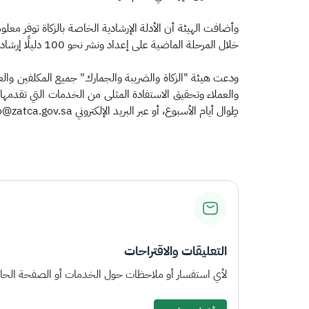
وأضافت الهيئة أن الأدلة الإرشادية الخاصة بالزكاة توفر مع
خلال المرحلة الماضية على إعداد ونشر نحو 100 دليلًا إرشاديًا في مختلف قطاعاتها، تحتوي جميعها على سلسلة واسعة من المعلومات التوعوية بشكل مبسط.
ودعت هيئة "الزكاة والضريبة والجمارك" جميع المكلفين والعملاء
طِوال أيام الأسبوع، أو عبر البريد الإلكتروني info@zatca.gov.sa أو حساب "اسأل الزكاة والضريبة والجمارك" على تويتر (Zatca_Care@) أو من خلال المحادثات الفورية عبر موقع الهيئة. ​
التعليقات والاقتراحات
لأي استفسار أو ملاحظات حول الخدمات أو الصفحة الحالي