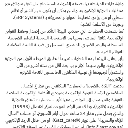
والإشعارات المرتبطة بها بصيغة إلكترونية باستخدام حل تقني متوافق مع
متطلبات الفوترة الإلكترونية، والذي يمكن أن يكون جهاز كاشير أو نظام
سحابي أو من برامج تخطيط الموارد والمعروفة بـ (ERP Systems)،
وغيرها من الأنظمة التقنية.
كما تضمنت الخطوات التي حددتها الهيئة التأكد من إصدار وحفظ الفواتير
الإلكترونية بكافة العناصر، ومنها رمز الاستجابة السريعة للفواتير الضريبية
المبسطة، والرقم الضريبي للمشتري المسجل في ضريبة القيمة المضافة
للفواتير الضريبية.
يأتي إعلان الهيئة لهذه الخطوات تمهيداً لتطبيق المرحلة الأولى من الفوترة
الإلكترونية، والتي سيبدأ الإلزام بها بعد أقل من ستة أشهر من الآن،
واستمراراً لجهودها في توعية المكلفين الخاضعين للائحة للفوترة
الإلكترونية.
ودعت "الزكاة والضريبة والجمارك" المكلفين من قطاع الأعمال
الخاضعين للائحة الفوترة الإلكترونية ومزودي الأنظمة الإلكترونية الخاصة
بالفوترة والمهتمين، إلى التواصل معها لأي استفسارات تتعلق بالفوترة
الإلكترونية (فاتورة)، وذلك عبر الرقم الموحد لمركز الاتصال (19993)،
والذي يعمل على مدار 24 ساعة طوال أيام الأسبوع، أو حساب "اسأل
الزكاة والضريبة" على تويتر (@Gazt_care)، أو من خلال البريد الإلكتروني
(info@gazt.gov.sa)، أو عبر المحادثات الفورية عبر الموقع الإلكتروني