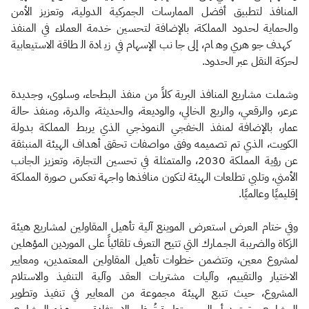
المنافذ لتطبيق أفضل الممارسات الجمركية الدولية، وتعزيز الأمن
والحماية لحدود المملكة، بالإضافة لتحسين خدمة العملاء في المنفذ
كهدف جوهري وهام، إلى جانب الإسهام في زيادة الطاقة الاستيعابية
لحركة النقل عبر الحدود.
وشملت مشاريع المنافذ البرية كلاً من منفذ البطحاء، وسلوى، وجديدة
عرعر، والرقعي، والربع الخالي، والوديعة، والحديثة، والدرة، ومنفذ حالة
عمار، بالإضافة لمنفذ الخفجي النموذجي الذي يربط المملكة بدولة
الكويت، الذي تم تصميمه وفق مواصفات تحقق أهداف الهيئة المنبثقة
عن رؤية المملكة 2030، والمتمثلة في تحسين التجارة، وتعزيز الجانب
الأمني، وتلبي تطلعات الهيئة لتكون منافذها واجهة تعكس صورة المملكة
إقليميًا وعالميًا.
وفي ختام العرض استعرض الموينع آلية تأهيل المقاولين لمشاريع هيئة
الزكاة والضريبة الجـمـارك التي تتيح التعرف تلقائياً على الموردين المؤهلين
لمشروع معين، وتتضمن خطوات تأهيل المقاولين المعتمدين، ومعايير
الاختيار والتقييم، وآليات مشتريات العقد وآلية التنفيذ والاستلام
المشروع، حيث تتبع الهيئة مجموعة من المعايير في تنفيذ وتطوير