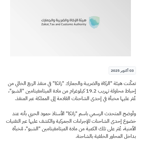
الزكاة
الجمارك
ضريبة القيمة المضافة
الإقرار الضريبي
التصرفات العقارية
03 أكتوبر 2025
​​ت
مكّن
ت هيئة "الزكاة والضريبة والجمارك "زاتكا" في منفذ الربع الخالي من
إحباط محاولة تهريب 19.2 كيلوغرام من مادة الميثامفيتامين "الشبو"،
عُثر عليها مخبأة في إحدى الشاحنات القادمة إلى المملكة عبر المنفذ.
وأوضح المتحدث الرسمي باسم "زاتكا" الأستاذ حمود الحربي بأنه عند
خضوع إحدى الشاحنات للإجراءات الجمركية والكشف عليها عبر التقنيات
الأمنية، عُثر على تلك الكمية من مادة الميثامفيتامين "الشبو"، مُخبأة
بداخل المحاور الخلفية بالشاحنة.