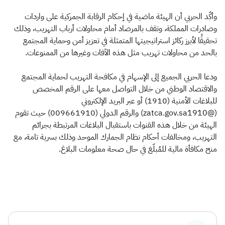
وأكّد الحربي أن الهيئة ماضية في إحكام الرقابة الجمركية على واردات
وصادرات المملكة، وتقف بالمرصاد أمام محاولات أرباب التهريب، وذلك
تحقيقًا لأبرز ركائز استراتيجيتها المتمثلة في تعزيز أمن وحماية المجتمع
بالحد من محاولات تهريب مثل هذه الآفات وغيرها من الممنوعات.
ودعا الحربي الجميع إلى الإسهام في مكافحة التهريب لحماية المجتمع
والاقتصاد الوطني من خلال التواصل معها على الرقم المخصص
للبلاغات الأمنية (1910) أو عبر البريد الإلكتروني
(@zatca.gov.sa1910) والرقم الدولي (009661910) حيث تقوم
الهيئة من خلال هذه القنوات باستقبال البلاغات المرتبطة بجرائم
التهريب، ومخالفات أحكام نظام الجمارك الموحد وذلك بسرية تامة، مع
منح مكافأة مالية للمُبلّغ في حال صحة معلومات البلاغ.​