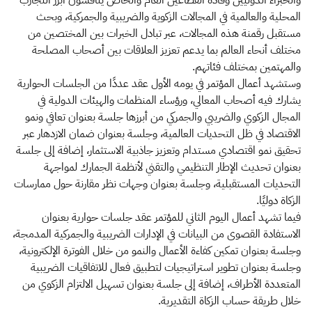
والخبراء الدوليين وقادة القطاعين العام والخاص يناقشون أبرز التجارب
المحلية والعالمية في المجالات الزكوية والضريبية والجمركية، وبحث
مستقبل رقمنة هذه المجالات، عبر تبادل الخبرات بين المختصين من
مختلف أنحاء العالم بما يدعم تعزيز العلاقات بين أصحاب المصلحة
والمهتمين بمختلف فئاتهم.
وستشهد أعمال المؤتمر في يومه الأول عقد عددًا من الجلسات الحوارية
يشارك فيه أصحاب المعالي، ورؤساء المنظمات والهيئات الدولية في
المجال الزكوي والضريبي والجمركي من أبرزها جلسة بعنوان تعافي ونمو
الاقتصاد في ظل التحديات العالمية، وجلسة بعنوان ضمان الازدهار عبر
تحقيق نمو اقتصادي مستدام وتعزيز جاذبية الاستثمار، إضافة إلى جلسة
بعنوان تحديث الإطار التنظيمي والتقني لأنظمة الجمارك لمواجهة
التحديات المستقبلية، وجلسة بعنوان وجهات نظر مقارنة حول ممارسات
الزكاة دوليًا.
فيما تشهد أعمال اليوم الثاني للمؤتمر عقد جلسات حوارية بعنوان
الاستفادة القصوى من البيانات في الإدارات الضريبية والجمركية المدمجة،
وجلسة بعنوان تمكين كفاءة الأعمال والنمو من خلال الفوترة الإلكترونية،
وجلسة بعنوان تطوير استراتيجيات لتطبيق فعال للاتفاقيات الضريبية
المتعددة الأطراف، إضافة إلى جلسة بعنوان تسهيل الالتزام الزكوي من
خلال طريقة حساب الزكاة التقديرية.