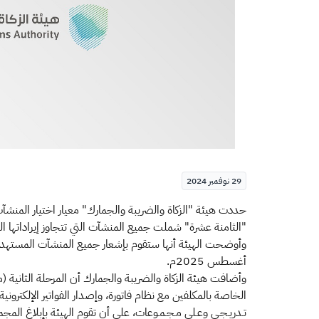
29 نوفمبر 2024
​​حددت هيئة "الزكاة والضريبة والجمارك" معيار اختيار المن
"الثامنة عشرة" شملت جميع المنشآت التي تتجاوز إيراداتها الخاضعة لضريبة القيمة المضافة
أغسطس 2025م.
وأضافت هيئة الزكاة والضريبة والجمارك أن المرحلة الثانية (م
الخاصة بالمكلفين مع نظام فاتورة، وإصدار الفواتير الإلكترونية
تـدريـجـي وعـلى مـجـمـوعات، على أن تقوم الهيئة بإبلاغ الم