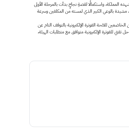
هده المملكة، واستكمالًا لقصةِ نجاحٍ بدأت بالمرحلة الأولى
ة، مشيدة بالوعي الكبير الذي لمسته من المكلفين وسرعة
ونية (مرحلة الإصدار والحفظ)، قد بدأ تطبيقها في 4 ديسمبر 2021م، والتي تُلزم المكلفين الخاضعين للائحة الفوترة الإلكترونية بالتوقف التام عن
حل تقني للفوترة الإلكترونية متوافق مع متطلبات الهيئة،