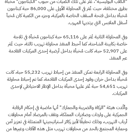
"الكلاب البوليسية"، عُثر على تلك الكميات من حبوب "الكبتاجون" مخبأة
بطرق مختلفة، حيث عُثر في المحاولة الأولى على 86,000 حبة كبتاجون
مُخبأة بداخل فتحة السقف الخاصة بالمركبة، وجزء من الكمية كان مُخبأ
أسفل الملابس التي يرتديها المهرب.
وفي المحاولة الثانية عُثر على 65,116 حبة كبتاجون مُخبأة في ثلاجة
خاصة بكابينة الشاحنة، كما أحبط المنفذ محاولة تهريب ثالثة، حيث عُثر
على 52,907 حبة، كانت مُخبأة بداخل أرضية إحدى المركبات القادمة
عبر المنفذ.
وفي المحاولة الرابعة تمكن المنفذ من إحباط تهريب 55,232 حبة، كانت
مُخبأة بداخل خزان وقود إحدى المركبات القادمة، كما تم إحباط محاولة
تهريب 54,651 حبة عُثر عليها مخبأة بداخل الإطار الاحتياطي لإحدى
المركبات.
وأكّدت هيئة "الزكاة والضريبة والجمارك" أنها ماضية في إحكام الرقابة
الجمركية على واردات وصادرات المملكة، وتقف بالمرصاد أمام محاولات
أرباب التهريب، وذلك تحقيقًا لأبرز ركائز استراتيجيتها المتمثلة في تعزيز أمن
وحماية المجتمع بالحد من محاولات تهريب مثل هذه الآفات وغيرها من