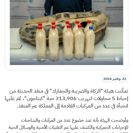
الزكاة
الجمارك
ضريبة القيمة المضافة
الإقرار الضريبي
التصرفات العقارية
22 نوفمبر 2024
​تمكّنت هيئة "الزكاة والضريبة والجمارك" في منفذ الحديثة من
إحباط 5 محاولات لتهريب 313,906 حبة "كبتاجون"، عُثر عليها
مُخبأة في عدد من المركبات القادمة إلى المملكة عبر المنفذ.
وأوضحت الهيئة بأنه عند خضوع عدد من المركبات والشاحنات
للإجراءات الجمركية والكشف عليها عبر التقنيات الأمنية والوسائل الحية