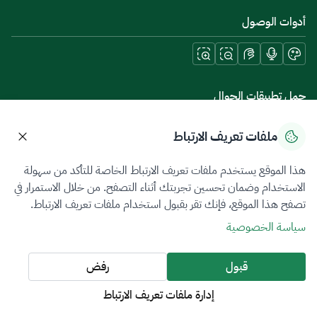
أدوات الوصول
حمل تطبيقات الجوال
ملفات تعريف الارتباط
هذا الموقع يستخدم ملفات تعريف الارتباط الخاصة للتأكد من سهولة
سياسة الخصوصية
شروط الاستخدام
خريطة الموقع
الاستخدام وضمان تحسين تجربتك أثناء التصفح. من خلال الاستمرار في
تصفح هذا الموقع، فإنك تقر بقبول استخدام ملفات تعريف الارتباط.
جميع الحقوق محفوظة 2026 © ZATCA.GOV.SA
سياسة الخصوصية
تم تطويره وصيانته بواسطة هيئة الزكاة والضريبة والجمارك
آخر تحديث للموقع في
08 أغسطس 2026 06:58 ص
قبول
رفض
إدارة ملفات تعريف الارتباط