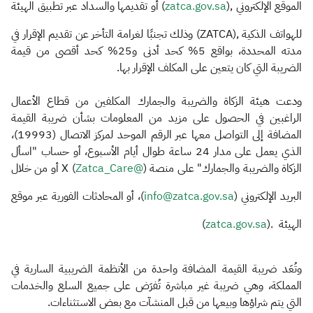
الموقع الإلكتروني ,(
zatca.gov.sa
) أو تقديمها والسداد عبر تطبيق الهيئة
للهواتف الذكية ,(ZATCA) وذلك تجنبًا لغرامة التأخر عن تقديم الإقرار في
مدته المحددة، بواقع 5% كحد أدنى و25% كحد أقصى من قيمة
الضريبة التي كان يتعين على المكلف الإقرار بها.
ودعت هيئة الزكاة والضريبة والجمارك المكلفين من قطاع الأعمال
الراغبين في الحصول على مزيد من المعلومات بشأن ضريبة القيمة
المضافة إلى التواصل معها عبر الرقم الموحد لمركز الاتصال (19993)،
الذي يعمل على مدار 24 ساعة طوال أيام الأسبوع، أو حساب "اسأل
الزكاة والضريبة والجمارك" على منصة (
@Zatca_Care
) X أو من خلال
البريد الإلكتروني (
info@zatca.gov.sa
)، أو المحادثات الفورية عبر موقع
الهيئة .(
zatca.gov.sa
)
وتُعَد ضريبة القيمة المضافة واحدة من الأنظمة الضريبية السارية في
المملكة، وهي ضريبة غير مباشرة تُفرَض على جميع السلع والخدمات
التي يتم شراؤها وبيعها من قبل المنشآت مع بعض الاستثناءات.