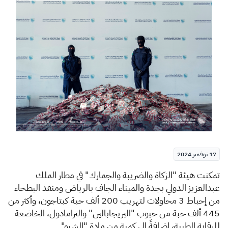
الزكاة
الجمارك
ضريبة القيمة المضافة
الإقرار الضريبي
التصرفات العقارية
17 نوفمبر 2024
​​تمكنت هيئة "الزكاة والضريبة والجمارك" في مطار الملك
عبدالعزيز الدولي بجدة والميناء الجاف بالرياض ومنفذ البطحاء
من إحباط 3 محاولات لتهريب 200 ألف حبة كبتاجون، وأكثر من
445 ألف حبة من حبوب "البريجابالين" والترامادول، الخاضعة
للرقابة الطبية، إضافةً إلى كمية من مادة "الشبو".