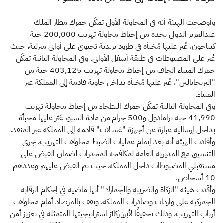
وأوضحت الهيئة أنه في المحاولة الأولى تمكّن جمرك مطار الملك
عبدالعزيز الدولي بجدة من إحباط محاولة تهريب 200,000 حبة
كبتاجون، عُثر عليها مُخبأة في طرود بريدية تحتوي على أواني منزلية، حيث
عُثر على المضبوطات في طبقة أسفل الأواني. وفي المحاولة الثانية تمكّن
جمرك الميناء الجاف من إحباط محاولة تهريب 403,125 حبة من
"البريجابالين"، عُثر عليها مُخبأة بداخل حاوية قادمة إلى المملكة عبر
الميناء.
وفي المحاولة الثالثة تمكّن جمرك البطحاء من إحباط محاولة تهريب
41,990 حبة ترامادول و500 جرام من مادة الشبو، عُثر عليها مخبأة
بداخل إرسالية عبارة عن أجهزة "غسالات" قادمة إلى المملكة عبر المنفذ.
وأفادت الهيئة أنه بعد إتمام عمليات الضبط محاولات التهريب، جرى
التنسيق مع المديرية العامة لمكافحة المخدرات لضمان القبض على
مستقبلي المضبوطات داخل المملكة، حيث تم القبض عليهم وعددهم
10 أشخاص.
وأكّدت هيئة "الزكاة والضريبة والجمارك" أنها ماضية في إحكام الرقابة
الجمركية على واردات وصادرات المملكة، وتقف بالمرصاد أمام محاولات
أرباب التهريب، وذلك تحقيقًا لأبرز ركائز استراتيجيتها المتمثلة في تعزيز أمن