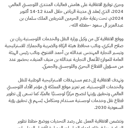
وجرى توقيع الاتفاقية على هامش فعاليات المنتدى اللوجستي العالمي
2024، الذي يُعقد في مدينة الرياض خلال المدة 12-14 أكتوبر
2024م، تحت رعاية خادم الحرمين الشريفين الملك سلمان بن
عبدالعزيز آل سعود -حفظه الله-.
ووقع الاتفاقية كل من وكيل وزارة النقل والخدمات اللوجستية ريان بن
صلاح البكري، ونائب محافظ هيئة الزكاة والضريبة والجمارك للاستراتيجية
وتيسير التجارة المهندس عبدالله بن أحمد الفنتوخ، ونائب رئيس الهيئة
العامة للموانئ للأعمال التجارية عبدالله بن منيف المنيف، بحضور عدد
من مسؤولي القطاع البحري واللوجستي والجمركي.
وتهدف الاتفاقية إلى دعم مستهدفات الاستراتيجية الوطنية للنقل
والخدمات اللوجستية، عبر تعزيز موقع المملكة في مؤشر الأداء اللوجستي
العالمي وتحقيق رؤيتها لتصبح مركزًا لوجستيًا عالميًا، كما تسعى إلى تطوير
قطاع نقل وخدمات لوجستية مستدام ومتكامل، يُسهم في تحقيق رؤية
السعودية 2030.
وتتضمن الاتفاقية العمل على رصد التحديات ووضع خطط تطوير
المبادرة، بما في ذلك إعداد الدراسات المعيارية لأفضل الممارسات