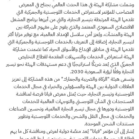
وشملت مشاركة الهيئة في هذا الحدث العالمي بجناح في المعرض
المصاحب للمؤتمر لاستعراض الخدمات اللوجستية والجمركية التي
تقدمها الهيئة المرتبطة بتيسير التجارة، والتي من أبرزها برنامج المشغل
الاقتصادي السعودي المعتمد والذي يقوم على مفهوم الشراكة بين
الهيئة والمنشآت، ويُعزز أمن سلاسل الإمداد العالمية، مع توفير مزايا أكثر
لتيسير التجارة، إضافة إلى التعريف بالخدمات اللوجستية والجمركية التي
تقدمها الهيئة في مناطق الإيداع والأسواق الحرة، كما تضمنت مشاركة
الهيئة استعراض الخدمات والتسهيلات المقدمة لقطاع التخليص
الجمركي الذي يُعد شريكًا استراتيجيًا في دعم مستهدفات الهيئة نحو تيسير
التجارة وفقًا لرؤية السعودية 2030.
وتسعى هيئة "الزكاة والضريبة والجمارك" من هذه المشاركة إلى تعزيز
العلاقات الدولية بين الهيئة والمسؤولين والخبراء في مجال الخدمات
اللوجستية وتيسير التجارة، حيث يُمثل معرض فياتا فرصة لمناقشة
المستجدات في الشأن اللوجستي والتوجهات العالمية للخدمات
اللوجستية ودورها في مجال تيسير التجارة العالمية، وتحسين الصناعات
والخدمات في مجال النقل والشحن والخدمات اللوجستية وتطوير
مستندات الشحن الموحدة.
يُشار إلى أن مؤتمر "فياتا" يُعد منصّة دولية لعرض ومناقشة كل ما يهم
قطاع الشحن والخدمات اللوجستية، حيث يتم تسليط الضوء على