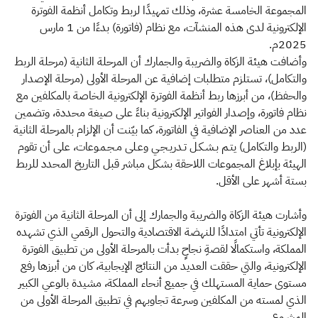
المجموعة الخامسة عشرة، وذلك تمهيدًا لربط وتكامل أنظمة الفوترة
الإلكترونية لدى هذه المنشآت، مع نظام (فاتورة) بدءًا من 1 مارس
2025م.
وأضافت هيئة الزكاة والضريبة والجمارك أن المرحلة الثانية (مرحلة الربط
والتكامل)، تستلزم متطلبات إضافية عن المرحلة الأولى (مرحلة الإصدار
والحفظ)، من أبرزها ربط أنظمة الفوترة الإلكترونية الخاصة بالمكلفين مع
نظام فاتورة، وإصدار الفواتير الإلكترونية بناءً على صيغة محددة، وتضمين
عدد من العناصر الإضافية في الفاتورة، كما بيّنت أن الإلزام بالمرحلة الثانية
(الربط والتكامل) يتـم بـشـكـل تـدريـجـي وعـلى مـجـمـوعات، على أن تقوم
الهيئة بإبلاغ المجموعات اللاحقة بشكل مباشر قبل التاريخ المحدد للربط
بستة أشهر على الأقل.
وأشارت هيئة الزكاة والضريبة والجمارك إلى أن المرحلة الثانية من الفوترة
الإلكترونية تأتي امتدادًا للنهضة الاقتصادية والتحول الرقمي الذي تشهده
المملكة، واستكمالًا لقصةِ نجاحٍ بدأت بالمرحلة الأولى من تطبيق الفوترة
الإلكترونية، والتي حققت العديد من النتائج الإيجابية، كان من أبرزها رفع
مستوى حماية المستهلك في جميع أنحاء المملكة، مشيدة بالوعي الكبير
الذي لمسته من المكلفين وسرعة تجاوبهم في تطبيق المرحلة الأولى من
المشروع.