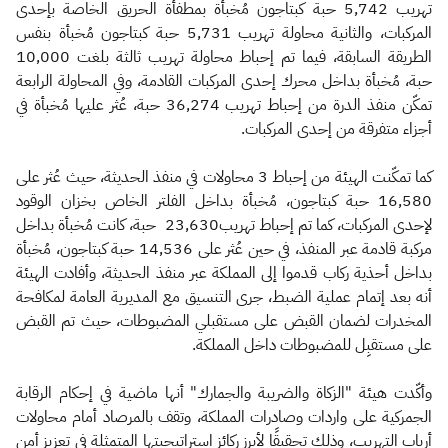
تهريب 5,742 حبة كبتاجون مُخبأة بمطفأة الحريق الخاصة بإحدى
المركبات، والثانية محاولة تهريب 5,731 حبة كبتاجون مُخبأة بنفس
الطريقة السابقة، فيما تم إحباط محاولة تهريب ثالثة بلغت 10,000
حبة، مُخبأة بداخل محرك إحدى المركبات القادمة، وفي المحاولة الرابعة
تمكّن منفذ الدرة من إحباط تهريب 36,274 حبة، عُثر عليها مُخبأة في
أجزاء متفرقة من إحدى المركبات.
كما تمكّنت الهيئة من إحباط 3 محاولات في منفذ الحديثة، حيث عُثر على
16,580 حبة كبتاجون، مُخبأة بداخل الفلتر الخاص بخزان الوقود
لإحدى المركبات، كما تم إحباط تهريب23,630 حبة، كانت مُخبأة بداخل
مركبة قادمة عبر المنفذ، في حين عُثر على 14,536 حبة كبتاجون، مُخبأة
بداخل أحذية ركاب قدموا إلى المملكة عبر منفذ الحديثة، وأفادت الهيئة
أنه بعد إتمام عملية الضبط، جرى التنسيق مع المديرية العامة لمكافحة
المخدرات لضمان القبض على مستقبلي المضبوطات، حيث تم القبض
على مستقبِل للمضبوطات داخل المملكة.
وأكّدت هيئة "الزكاة والضريبة والجمارك" أنها ماضية في إحكام الرقابة
الجمركية على واردات وصادرات المملكة، وتقف بالمرصاد أمام محاولات
أرباب التهريب، وذلك تحقيقًا لأبرز ركائز استراتيجيتها المتمثلة في تعزيز أمن