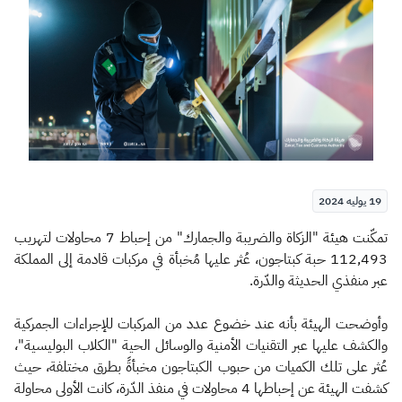
الزكاة
الجمارك
ضريبة القيمة المضافة
الإقرار الضريبي
التصرفات العقارية
19 يوليه 2024
​​​تمكّنت هيئة "الزكاة والضريبة والجمارك" من إحباط 7 محاولات لتهريب
112,493 حبة كبتاجون، عُثر عليها مُخبأة في مركبات قادمة إلى المملكة
عبر منفذي الحديثة والدّرة.
وأوضحت الهيئة بأنه عند خضوع عدد من المركبات للإجراءات الجمركية
والكشف عليها عبر التقنيات الأمنية والوسائل الحية "الكلاب البوليسية"،
عُثر على تلك الكميات من حبوب الكبتاجون مخبأةً بطرق مختلفة، حيث
كشفت الهيئة عن إحباطها 4 محاولات في منفذ الدّرة، كانت الأولى محاولة