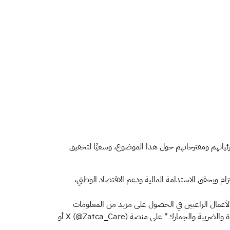
رئياتهم ومقترحاتهم حول هذا الموضوع، وسعيًا لتحقيق
تزام ويحقق الاستدامة المالية ودعم الاقتصاد الوطني،
 الأعمال الراغبين في الحصول على مزيد من المعلومات
التواصل معها، وذلك عبر الرقم الموحد لمركز الاتصال (19993)، الذي يعمل على مدار 24 ساعة طوال أيام الأسبوع، أو حساب "اسأل الزكاة والضريبة والجمارك" على منصة X (@Zatca_Care) أو