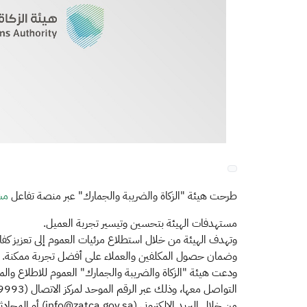
​​​​طرحت هيئة "الزكاة والضريبة والجمارك" عبر منصة تفاعل
مش
مستهدفات الهيئة بتحسين وتيسير تجربة العميل.
وتهدف الهيئة من خلال استطلاع مرئيات العموم إلى تعزيز كفاءة
وضمان حصول المكلفين والعملاء على أفضل تجربة ممكنة.
ودعت هيئة "الزكاة والضريبة والجمارك" العموم للاطلاع والم
من خلال البريد الإلكتروني (info@zatca.gov.sa) أو المحادثات الفورية عبر موقع الهيئة (zatca.gov.sa).