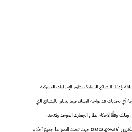
قة بإعفاء البضائع المعادة وتطوير الإجراءات الجمركية
ة أي تحديات قد تواجه العملاء فيما يتعلق بالبضائع التي
 وذلك وفقًا لأحكام نظام الجمارك الموحد ولائحته
وتتيح هيئة الزكاة والضريبة والجمارك لعملائها إمكانية الاطلاع على ضوابط إعفاء البضائع المعادة من الرسوم الجمركية، وذلك عبر موقعها الإلكتروني (zatca.gov.sa) حيث تحدد الضوابط جميع أحكام