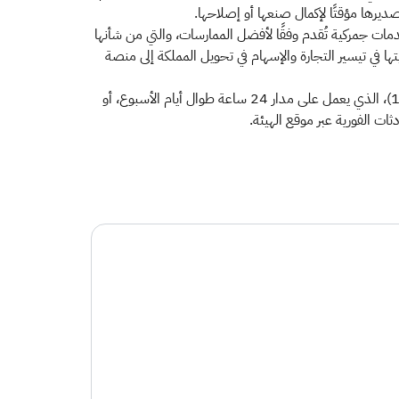
ديرها مؤقتًا لإكمال صنعها أو إصلاحها.
مات جمركية تُقدم وفقًا لأفضل الممارسات، والتي من شأنها
ها في تيسير التجارة والإسهام في تحويل المملكة إلى منصة
ودعت الهيئة جميع عملائها والمهتمين إلى التواصل معها للحصول على مزيد من المعلومات، وذلك عبر الرقم الموحد لمركز الاتصال (19993)، الذي يعمل على مدار 24 ساعة طوال أيام الأسبوع، أو
دثات الفورية عبر موقع الهيئة. ​