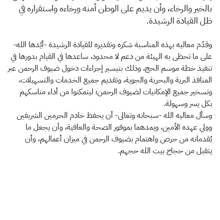
بالخير والرخاء، وأن يديم على الوطن أمنه ورخاءه واستقراره في
ظل القيادة الرشيدة.
وقدّم معاليه بهذه المناسبة شكره وتقديره للقيادة الرشيدة -أيّدها الله-
على ما تحظى به الهيئة من دعم لا محدود، ساعدها في القيام بدورها في
تنفيذ خطة موسم الحج، وذلك بتيسير إجراءات دخول ضيوف الرحمن عبر
المنافذ البرية والبحرية والجوية، وتقديم جميع الخدمات والتسهيلات،
وتسخير جميع الإمكانيات لضيوف الرحمن؛ ليتمكنوا من أداء مناسكهم
بكل يسر وسهولة.
وسأل معاليه الله -سبحانه وتعالى- أن يحفظ خادم الحرمين الشريفين
وولي عهده الأمين، ويمدهما بموفور الصحة والعافية، وأن يجعل ما
يُقدمانه من حرص واهتمام بضيوف الرحمن في ميزان أعمالهم، وأن
يتقبل من حجاج بيت الله حجهم.