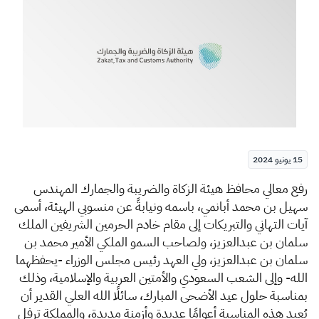
الزكاة
الجمارك
ضريبة القيمة المضافة
الإقرار الضريبي
التصرفات العقارية
15 يونيو 2024
​​​​ر
فع معالي محافظ هيئة الزكاة والضريبة والجمارك المهندس
سهيل بن محمد أبانمي، باسمه ونيابةً عن منسوبي الهيئة، أسمى
آيات التهاني والتبريكات إلى مقام خادم الحرمين الشريفين الملك
سلمان بن عبدالعزيز، ولصاحب السمو الملكي الأمير محمد بن
سلمان بن عبدالعزيز، ولي العهد رئيس مجلس الوزراء -يحفظهما
الله- وإلى الشعب السعودي والأمتين العربية والإسلامية، وذلك
بمناسبة حلول عيد الأضحى المبارك، سائلًا الله العلي القدير أن
يُعيد هذه المناسبة أعوامًا عديدة وأزمنة مديدة، والمملكة ترفل