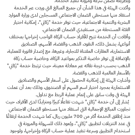
وبطريقة تضمن سرعة ومرونة تنفيذ الخدمة.
وأكدت الهيئة في هذا الشأن أن جميع المبالغ التي وردت عبر الخدمة
استفاد منها مستحقي الضمان الاجتماعي المسجلين لدى وزارة الموارد
البشرية والتنمية الاجتماعية، حيث توفر خدمة "زكاتي"، إمكانية اختيار
الفئة المستحقة من مستفيدي الضمان الاجتماعي.
وأفادت أن الخدمة تتيح للأفراد حساب الزكاة الواجب إخراجها بمختلف
أنواعها، يشمل ذلك، النقود، الذهب والفضة، الأسهم، الصناديق
الاستثمارية، العقارات المقتناة للتجارة، وغيرها، مع إصدار فاتورة للعملية،
بالإضافة إلى توفر خاصية التذكير بمواعيد الزكاة، وخاصية حساب زكاة
الذهب بحسب درجة نقائه عبر معادلة معينة، حيث ترتبط خدمة "زكاتي"
بالأسعار العالمية للذهب والفضة.
وأشارت الهيئة إلى إمكانية الحصول على أسعار الأسهم والصناديق
الاستثمارية بمجرد اختيار اسم السهم أو الصندوق، وذلك بعد أن عملت
الهيئة في وقت سابق على إتمام عملية الربط مع تداول.
يُشار إلى أن خدمة "زكاتي" شهدت تفاعلًا كبيرًا ومتزايدًا لدى الأفراد، حيث
تجاوزت المبالغ الإجمالية التي استفاد منها مستحقو الضمان الاجتماعي
منذ إطلاق الخدمة أكثر من 700 مليون ريال، كما شهدت الخدمة ارتفاعًا
في عدد التنزيلات لتطبيق "زكاتي"، ويُعود ذلك للسهولة والمرونة في
استخدام التطبيق وسرعة تنفيذ عملية حساب الزكاة وإخراجها، ولوجود