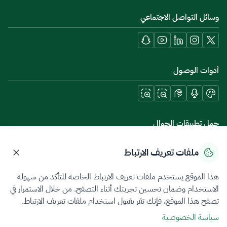
وسائل التواصل الاجتماعي
أدوات الوصول
حمل تطبيقات الجوال
ملفات تعريف الارتباط
هذا الموقع يستخدم ملفات تعريف الارتباط الخاصة للتأكد من سهولة
سياسة الخصوصية
شروط الاستخدام
خريطة الموقع
الاستخدام وضمان تحسين تجربتك أثناء التصفح. من خلال الاستمرار في
تصفح هذا الموقع، فإنك تقر بقبول استخدام ملفات تعريف الارتباط.
جميع الحقوق محفوظة 2026 © ZATCA.GOV.SA
سياسة الخصوصية
تم تطويره وصيانته بواسطة هيئة الزكاة والضريبة والجمارك