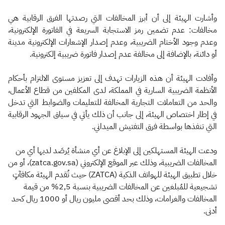
وأشارت الهيئة إلى أن أبرز المخالفات التي رصدتها الفرق الرقابية هي
مخالفات: عدم تضمين رمز الاستجابة السريعة في الفاتورة الإلكترونية،
وعدم وجود الأختام الضريبية، وعدم إصدار الإشعارات الإلكترونية مدينة
أو دائنة، بالإضافة إلى مخالفة عدم إصدار فاتورة ضريبية إلكترونية.
وأفادت الهيئة أن هذه الزيارات تهدف إلى تعزيز مستوى الالتزام بأحكام
الأنظمة الضريبية السارية في المملكة، لدى المكلفين من قطاع الأعمال،
والحد من التعاملات التجارية المخالفة للتعليمات والضوابط التي تدخل
في إطار اختصاص الهيئة، إلى جانب أن ذلك يأتي في سياق الجهود الرقابية
التي تنفذها بواسطة فرق التفتيش الميداني.
ودعت الهيئة المستهلكين إلى الإبلاغ عن أي منشأة يُرصَد لديها أي من
المخالفات الضريبية، وذلك عبر الموقع الإلكتروني (zatca.gov.sa)، أو من
خلال تطبيق الهيئة للهواتف الذكية (ZATCA) حيث تُقدم الهيئة مكافآتٍ
تشجيعية للمُبلغين عن المخالفات الضريبية بنسبة 2,5% من قيمة
المخالفات والغرامات، وذلك بحد أقصى مليون ريال أو 1000 ريال كحد
أدنى.